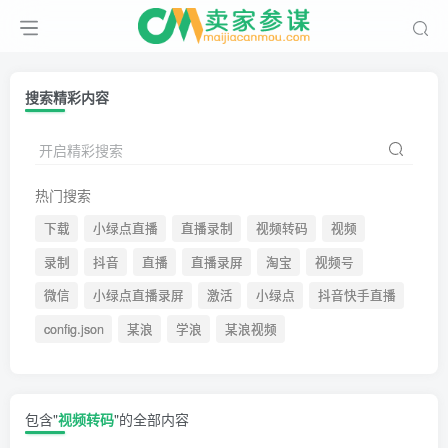
搜索精彩内容
开启精彩搜索
热门搜索
下载
小绿点直播
直播录制
视频转码
视频
录制
抖音
直播
直播录屏
淘宝
视频号
微信
小绿点直播录屏
激活
小绿点
抖音快手直播
config.json
某浪
学浪
某浪视频
包含"
视频转码
"的全部内容