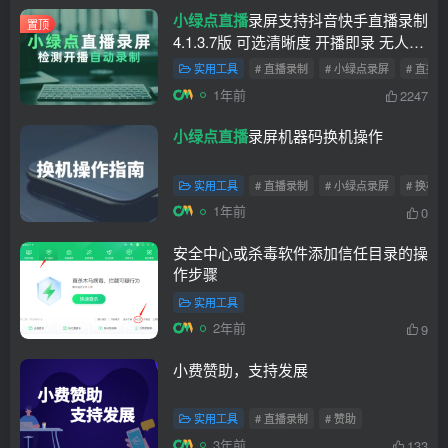
小绿点直播
录屏支持抖音快手直播录制
置顶
4.1.3.7版 可选清晰度 开播即录 无人值
守 自动录制
实用工具
# 直播录制
# 小绿点录屏
# 直播
1年前
2247
小绿点直播
录屏机器码换机操作
实用工具
# 直播录制
# 小绿点录屏
# 换机
1年前
0
安全中心或杀毒软件添加信任目录的操
作步骤
实用工具
2年前
9
小费赞助，支持发展
实用工具
# 直播录制
# 赞助
3年前
133